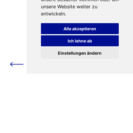
unsere Website weiter zu
entwickeln.
Alle akzeptieren
Ich lehne ab
Online-Selbsthilfegruppe
Einstellungen ändern
Alleinerziehend, in den
Wechseljahren und
Pubertät