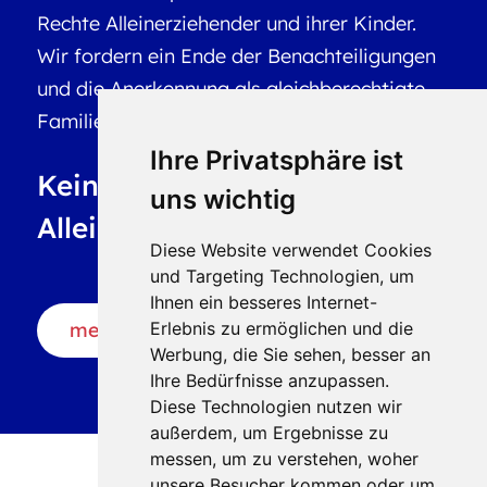
Rechte Alleinerziehender und ihrer Kinder.
Wir fordern ein Ende der Benachteiligungen
und die Anerkennung als gleichberechtigte
Familienform.
Ihre Privatsphäre ist
Keine Nachteile für
uns wichtig
Alleinerziehende!
Diese Website verwendet Cookies
und Targeting Technologien, um
Ihnen ein besseres Internet-
mehr erfahren
Erlebnis zu ermöglichen und die
Werbung, die Sie sehen, besser an
Ihre Bedürfnisse anzupassen.
Diese Technologien nutzen wir
außerdem, um Ergebnisse zu
messen, um zu verstehen, woher
unsere Besucher kommen oder um