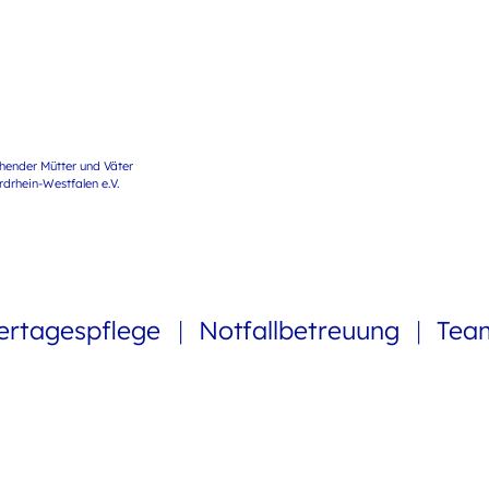
ehender Mütter und Väter
rhein-Westfalen e.V.
ertagespflege
Notfallbetreuung
Te