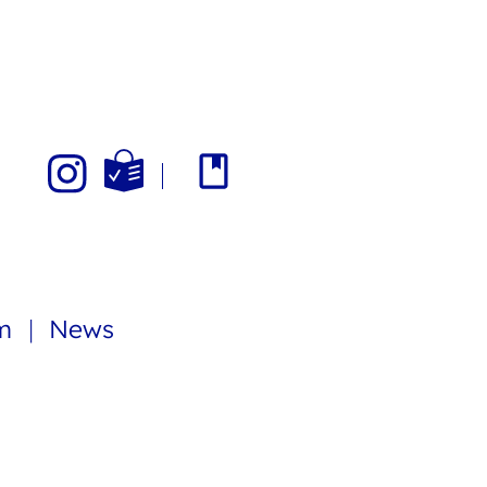
am
News