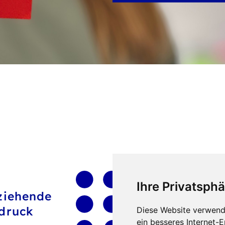
Ihre Privatsphä
rziehende
Klausur
sdruck
Diese Website verwend
ein besseres Internet-