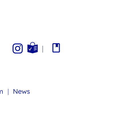
am
News