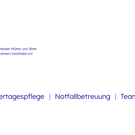
ehender Mütter und Väter
rhein-Westfalen e.V.
ertagespflege
Notfallbetreuung
Te