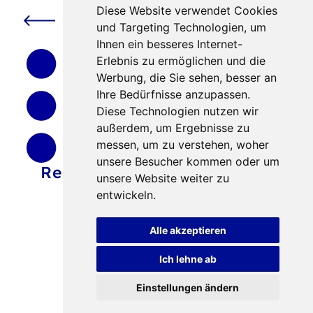
MKFFI fördert Urlaub
Diese Website verwendet Cookies
für Familien mit kleinem
und Targeting Technologien, um
Einkommen
Ihnen ein besseres Internet-
Erlebnis zu ermöglichen und die
Werbung, die Sie sehen, besser an
Ihre Bedürfnisse anzupassen.
Diese Technologien nutzen wir
außerdem, um Ergebnisse zu
messen, um zu verstehen, woher
unsere Besucher kommen oder um
Resilienz-Workshop für
unsere Website weiter zu
Alleinerziehende in
entwickeln.
Essen
Alle akzeptieren
Ich lehne ab
Einstellungen ändern