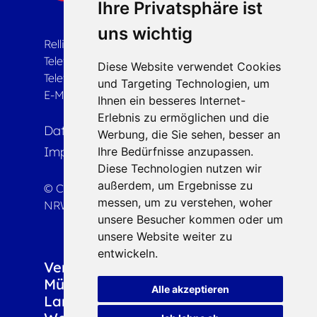
Ihre Privatsphäre ist
uns wichtig
Rellinghauser Str. 18, 45128 Essen
Telefon
02 01 8 27 74 - 70
Diese Website verwendet Cookies
Telefax 02 01 8 27 74 - 99
und Targeting Technologien, um
E-Mail info(at)vamv-nrw.de
Ihnen ein besseres Internet-
Erlebnis zu ermöglichen und die
Datenschutz
Presse
Kontakt
Werbung, die Sie sehen, besser an
Impressum
Ihre Bedürfnisse anzupassen.
Diese Technologien nutzen wir
außerdem, um Ergebnisse zu
© Copyright 2026 VAMV Landesverband
messen, um zu verstehen, woher
NRW e.V.
unsere Besucher kommen oder um
unsere Website weiter zu
entwickeln.
Verband allein erziehender
Mütter und Väter
Alle akzeptieren
Landesverband Nordrhein-