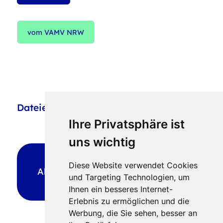
vom VAMV NRW
Dateien
Ihre Privatsphäre ist
uns wichtig
Fachinfo 02_Landesfachstelle
Diese Website verwendet Cookies
Alleinerziehende_Alleinerziehend
und Targeting Technologien, um
im Studium.pdf
467 KB
Ihnen ein besseres Internet-
Erlebnis zu ermöglichen und die
Werbung, die Sie sehen, besser an