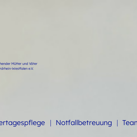
ehender Mütter und Väter
rhein-Westfalen e.V.
ertagespflege
Notfallbetreuung
Te