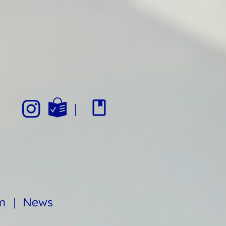
am
News