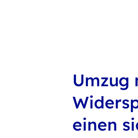
Umzug m
Widersp
einen s