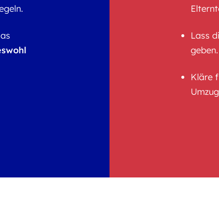
egeln.
Eltern
das
Lass di
eswohl
geben.
Kläre 
Umzug 