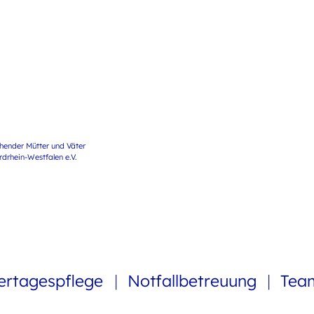
ehender Mütter und Väter
rhein-Westfalen e.V.
ertagespflege
Notfallbetreuung
Te