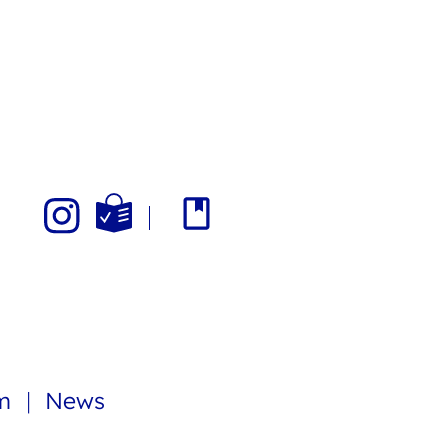
am
News