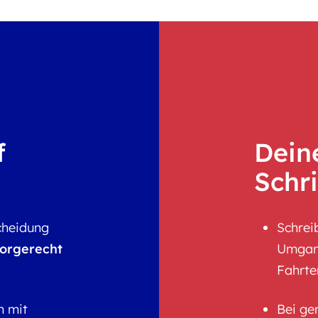
f
Dein
Schri
cheidung
Schrei
orgerecht
Umgang
Fahrte
an mit
Bei ge