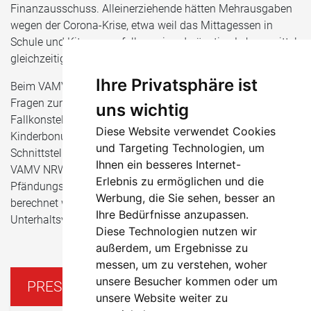
Finanzausschuss. Alleinerziehende hätten Mehrausgaben
wegen der Corona-Krise, etwa weil das Mittagessen in
Schule und Kita weggefallen sei und günstige Lebensmittel
gleichzeitig zur Mangelware geworden seien.
Ihre Privatsphäre ist
Beim VAMV NRW haben sich viele Alleinerziehende mit
Fragen zum Kinderbonus gemeldet. „Es haben sich etliche
uns wichtig
Fallkonstellationen gezeigt, die deutlich machen, dass der
Diese Website verwendet Cookies
Kinderbonus, so wie er jetzt geplant ist, etliche
und Targeting Technologien, um
Schnittstellen beschäftigen wird“, erklärt Nicola Stroop vom
Ihnen ein besseres Internet-
VAMV NRW. „Zahlungseingänge müssen kontrolliert,
Erlebnis zu ermöglichen und die
Pfändungsbeschlüsse geändert und Ansprüche neu
Werbung, die Sie sehen, besser an
berechnet werden. Teilweise entstehen Ansprüche auf
Ihre Bedürfnisse anzupassen.
Unterhaltsvorschuss – und das alles für nur zwei Monate.“
Diese Technologien nutzen wir
außerdem, um Ergebnisse zu
messen, um zu verstehen, woher
unsere Besucher kommen oder um
PRESSE
unsere Website weiter zu